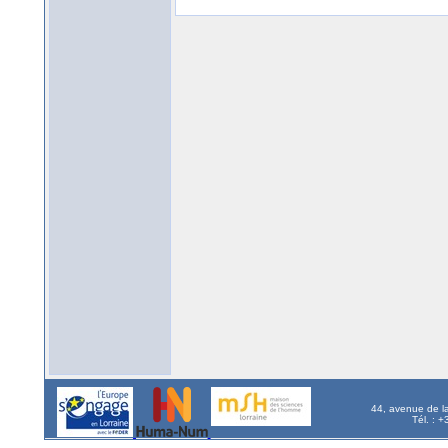
44, avenue de l
Tél. : 