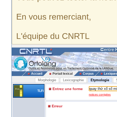
En vous remerciant,
L'équipe du CNRTL
Accueil
Portail lexical
Corpus
Lexique
Morphologie
Lexicographie
Etymologie
Entrez une forme
TLFi
notices corrigées
Erreur