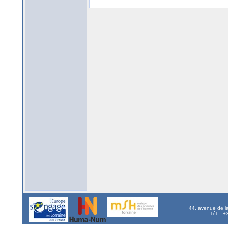
44, avenue de l
Tél. : 