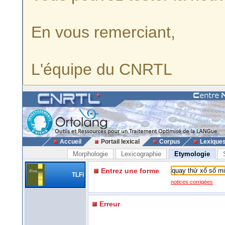
En vous remerciant,
L'équipe du CNRTL
Accueil
Portail lexical
Corpus
Lexique
Morphologie
Lexicographie
Etymologie
Entrez une forme
TLFi
notices corrigées
Erreur