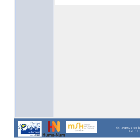
44, avenue de l
Tél. : 