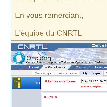
En vous remerciant,
L'équipe du CNRTL
Accueil
Portail lexical
Corpus
Lexique
Morphologie
Lexicographie
Etymologie
Entrez une forme
TLFi
notices corrigées
Erreur