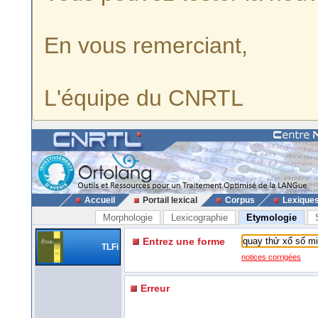
En vous remerciant,
L'équipe du CNRTL
Accueil
Portail lexical
Corpus
Lexique
Morphologie
Lexicographie
Etymologie
Entrez une forme
TLFi
notices corrigées
Erreur