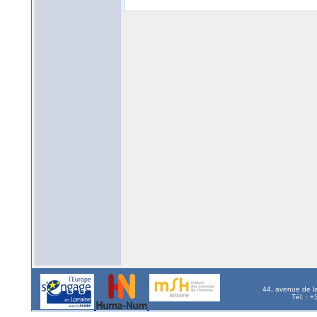
44, avenue de l
Tél. : 