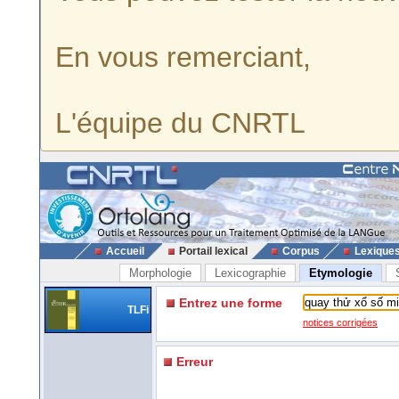
En vous remerciant,
L'équipe du CNRTL
Accueil
Portail lexical
Corpus
Lexique
Morphologie
Lexicographie
Etymologie
Entrez une forme
TLFi
notices corrigées
Erreur