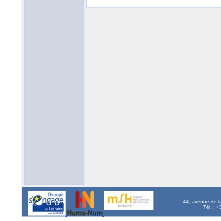
44, avenue de l
Tél. : 