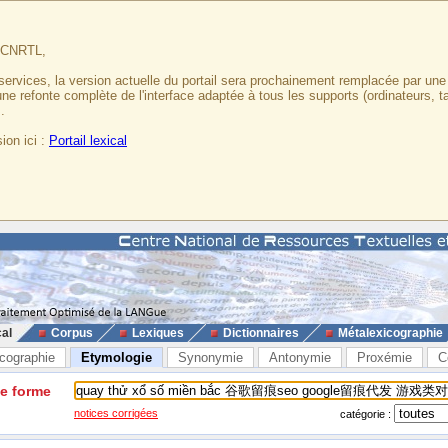
u CNRTL,
services, la version actuelle du portail sera prochainement remplacée par un
 une refonte complète de l'interface adaptée à tous les supports (ordinateurs, t
.
ion ici :
Portail lexical
cal
Corpus
Lexiques
Dictionnaires
Métalexicographie
cographie
Etymologie
Synonymie
Antonymie
Proxémie
C
ne forme
notices corrigées
catégorie :