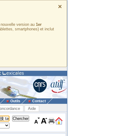
×
e nouvelle version au
1er
ablettes, smartphones) et inclut
Outils
Contact
oncordance
Aide