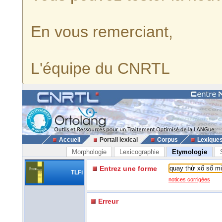
En vous remerciant,
L'équipe du CNRTL
Accueil
Portail lexical
Corpus
Lexique
Morphologie
Lexicographie
Etymologie
Entrez une forme
TLFi
notices corrigées
Erreur