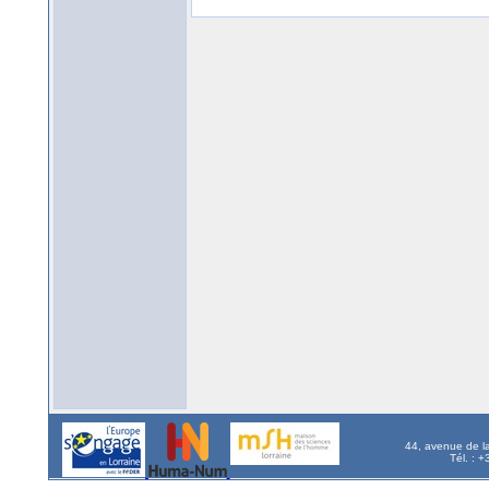
44, avenue de l
Tél. : 