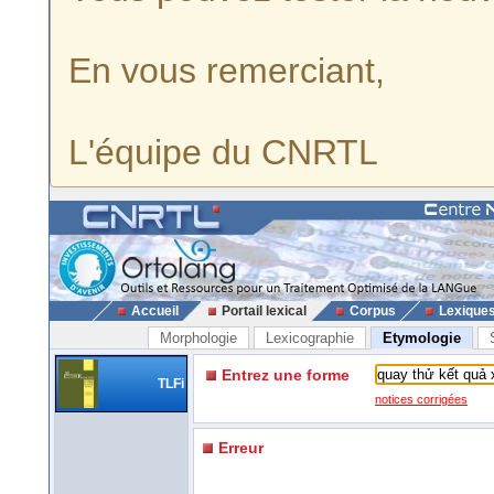
En vous remerciant,
L'équipe du CNRTL
Accueil
Portail lexical
Corpus
Lexique
Morphologie
Lexicographie
Etymologie
Entrez une forme
TLFi
notices corrigées
Erreur