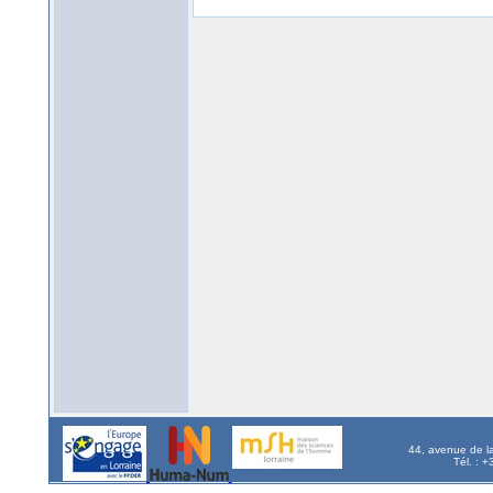
44, avenue de l
Tél. : 