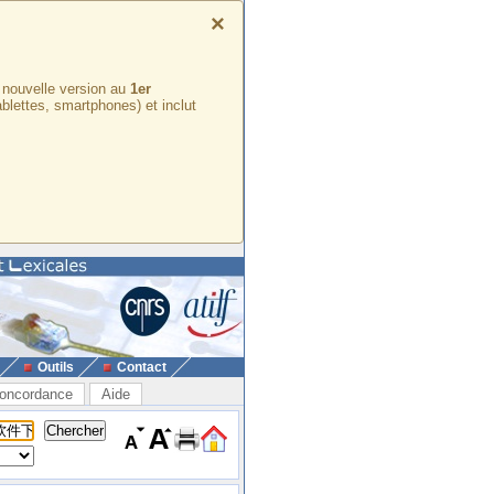
×
e nouvelle version au
1er
ablettes, smartphones) et inclut
Outils
Contact
oncordance
Aide