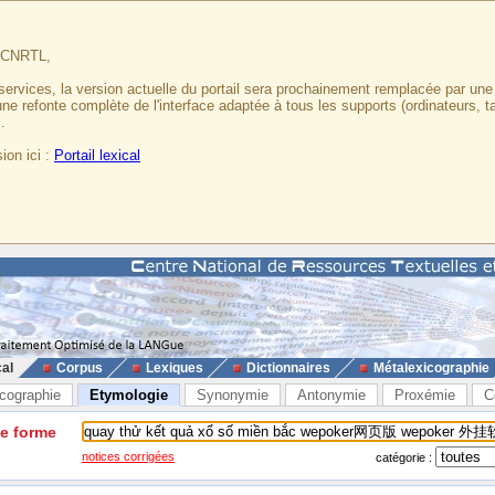
u CNRTL,
services, la version actuelle du portail sera prochainement remplacée par un
 une refonte complète de l'interface adaptée à tous les supports (ordinateurs, t
.
ion ici :
Portail lexical
cal
Corpus
Lexiques
Dictionnaires
Métalexicographie
cographie
Etymologie
Synonymie
Antonymie
Proxémie
C
ne forme
notices corrigées
catégorie :