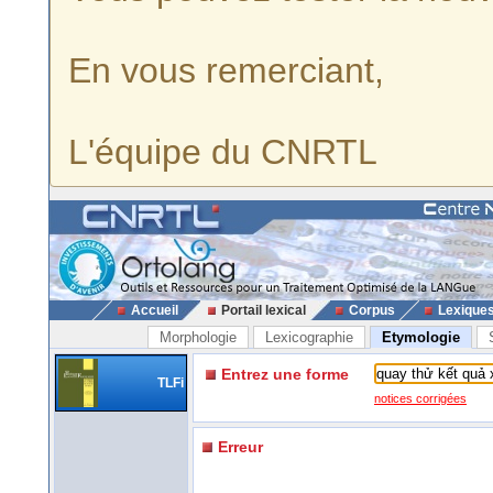
En vous remerciant,
L'équipe du CNRTL
Accueil
Portail lexical
Corpus
Lexique
Morphologie
Lexicographie
Etymologie
Entrez une forme
TLFi
notices corrigées
Erreur