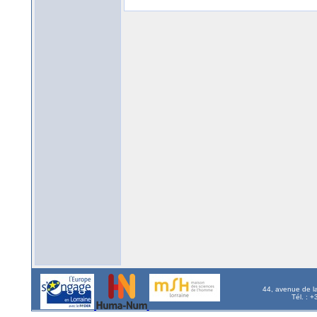
44, avenue de l
Tél. : 