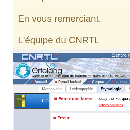
En vous remerciant,
L'équipe du CNRTL
Accueil
Portail lexical
Corpus
Lexique
Morphologie
Lexicographie
Etymologie
Entrez une forme
TLFi
notices corrigées
Erreur