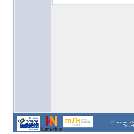
44, avenue de l
Tél. : 