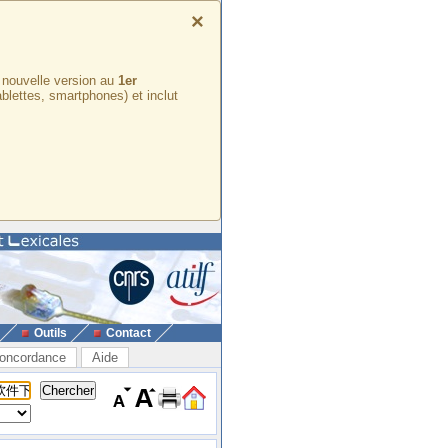
×
e nouvelle version au
1er
ablettes, smartphones) et inclut
Outils
Contact
oncordance
Aide