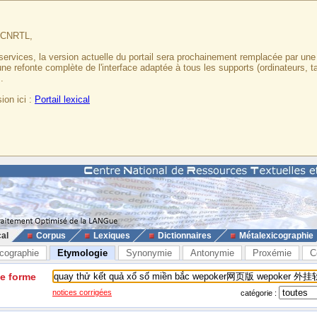
u CNRTL,
services, la version actuelle du portail sera prochainement remplacée par un
 une refonte complète de l'interface adaptée à tous les supports (ordinateurs, t
.
ion ici :
Portail lexical
cal
Corpus
Lexiques
Dictionnaires
Métalexicographie
cographie
Etymologie
Synonymie
Antonymie
Proxémie
C
ne forme
notices corrigées
catégorie :