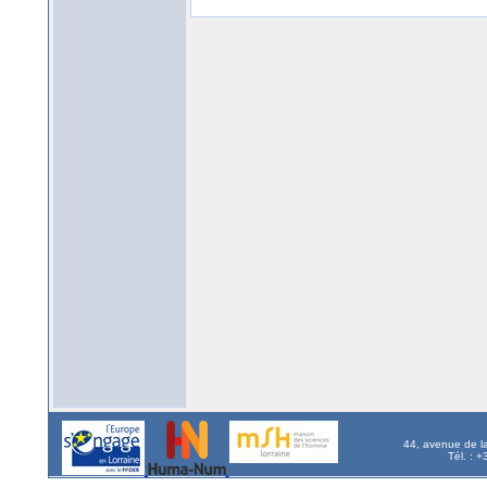
44, avenue de l
Tél. : 