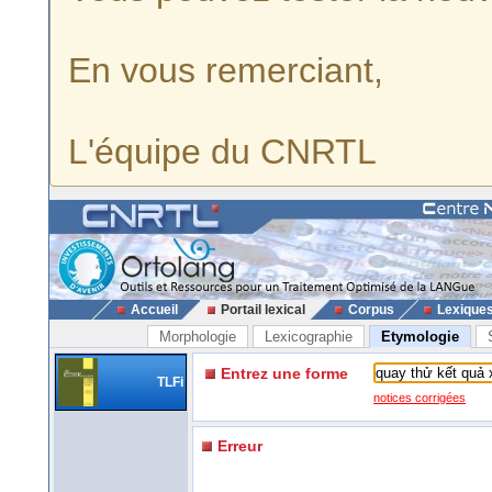
En vous remerciant,
L'équipe du CNRTL
Accueil
Portail lexical
Corpus
Lexique
Morphologie
Lexicographie
Etymologie
Entrez une forme
TLFi
notices corrigées
Erreur