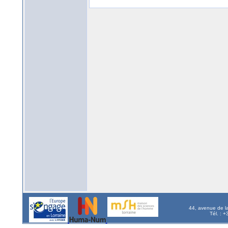
44, avenue de l
Tél. : 