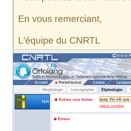
En vous remerciant,
L'équipe du CNRTL
Accueil
Portail lexical
Corpus
Lexique
Morphologie
Lexicographie
Etymologie
Entrez une forme
TLFi
notices corrigées
Erreur