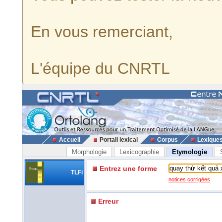
En vous remerciant,
L'équipe du CNRTL
Accueil
Portail lexical
Corpus
Lexique
Morphologie
Lexicographie
Etymologie
Entrez une forme
TLFi
notices corrigées
Erreur