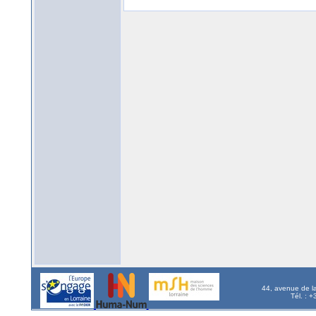
44, avenue de l
Tél. : 