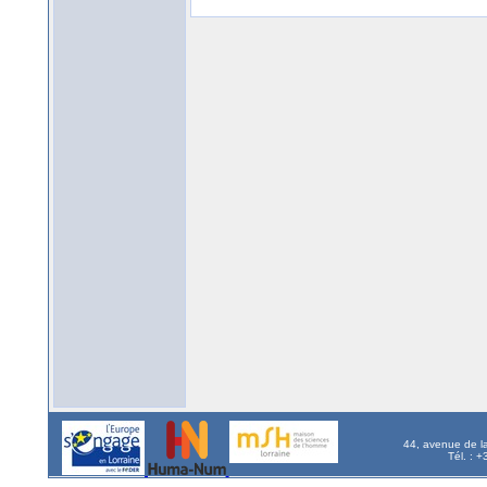
44, avenue de l
Tél. : 