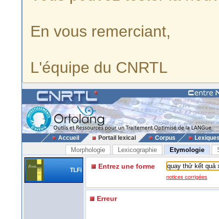
En vous remerciant,
L'équipe du CNRTL
Accueil
Portail lexical
Corpus
Lexique
Morphologie
Lexicographie
Etymologie
Entrez une forme
TLFi
notices corrigées
Erreur