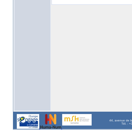
44, avenue de l
Tél. : 