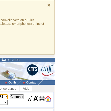
×
e nouvelle version au
1er
ablettes, smartphones) et inclut
Outils
Contact
oncordance
Aide