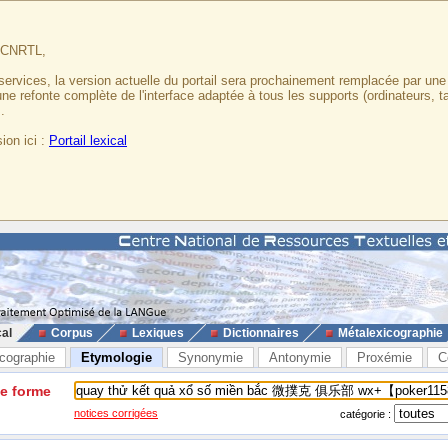
u CNRTL,
services, la version actuelle du portail sera prochainement remplacée par un
 une refonte complète de l'interface adaptée à tous les supports (ordinateurs, t
.
ion ici :
Portail lexical
cal
Corpus
Lexiques
Dictionnaires
Métalexicographie
cographie
Etymologie
Synonymie
Antonymie
Proxémie
C
ne forme
notices corrigées
catégorie :