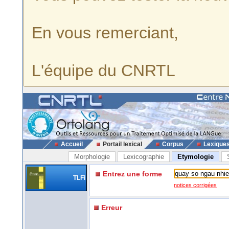
En vous remerciant,
L'équipe du CNRTL
Accueil
Portail lexical
Corpus
Lexique
Morphologie
Lexicographie
Etymologie
Entrez une forme
TLFi
notices corrigées
Erreur