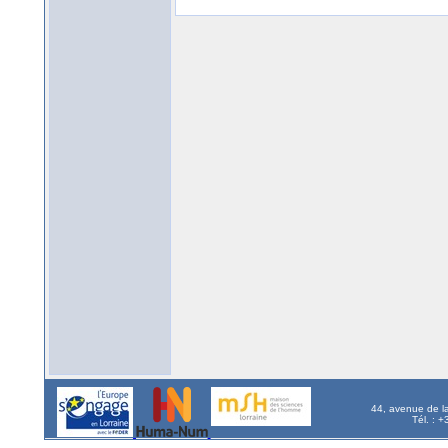
44, avenue de l
Tél. : 