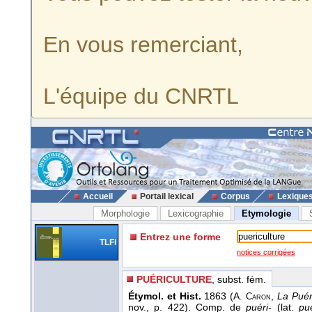
En vous remerciant,
L'équipe du CNRTL
Accueil
Portail lexical
Corpus
Lexique
Morphologie
Lexicographie
Etymologie
Entrez une forme
TLFi
notices corrigées
PUÉRICULTURE
, subst. fém.
Étymol. et Hist.
1863 (A.
,
La Puér
Caron
nov., p. 422). Comp. de
puéri-
(lat.
pu