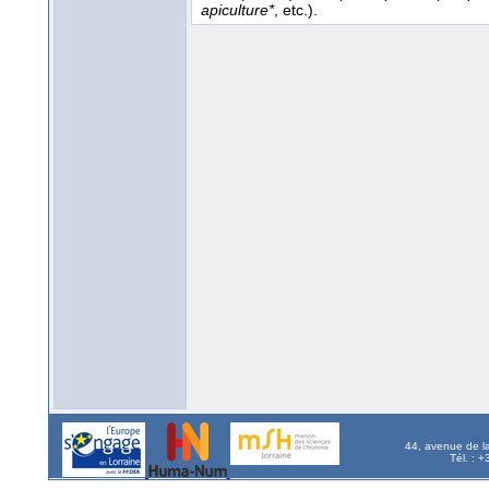
apiculture*
, etc.).
44, avenue de l
Tél. : 