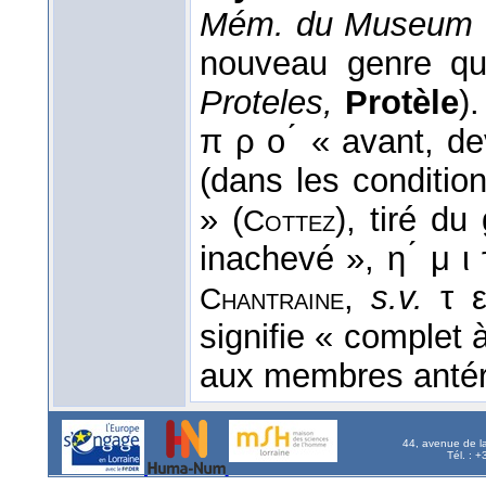
Mém. du Museum d'
nouveau genre qu
Proteles,
Protèle
)
π ρ ο ́ « avant, d
(dans les condition
» (
), tiré du 
Cottez
inachevé », η ́ μ ι 
,
s.v.
τ ε
Chantraine
signifie « complet à
aux membres antér
44, avenue de l
Tél. : 