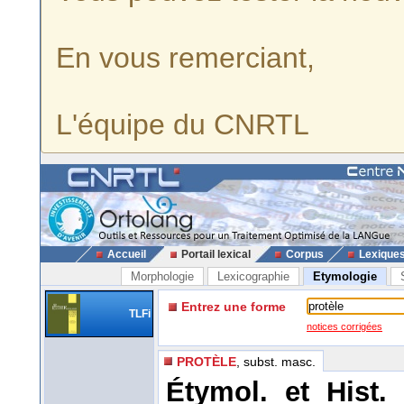
En vous remerciant,
L'équipe du CNRTL
Accueil
Portail lexical
Corpus
Lexique
Morphologie
Lexicographie
Etymologie
Entrez une forme
TLFi
notices corrigées
PROTÈLE
, subst. masc.
Étymol. et Hist.