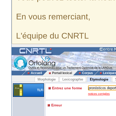
En vous remerciant,
L'équipe du CNRTL
Accueil
Portail lexical
Corpus
Lexique
Morphologie
Lexicographie
Etymologie
Entrez une forme
TLFi
notices corrigées
Erreur