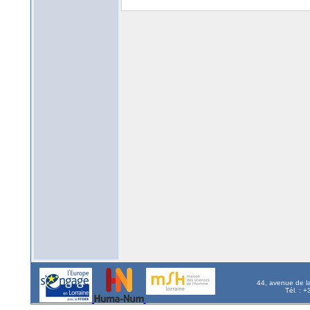
44, avenue de l
Tél. : 