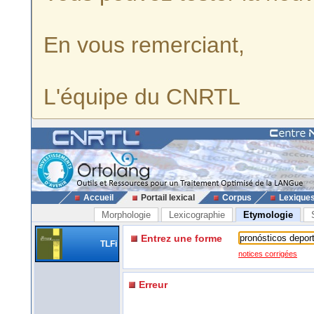
En vous remerciant,
L'équipe du CNRTL
Accueil
Portail lexical
Corpus
Lexique
Morphologie
Lexicographie
Etymologie
Entrez une forme
TLFi
notices corrigées
Erreur