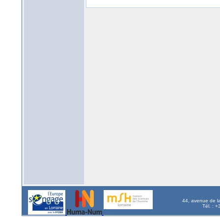
44, avenue de l
Tél. : 