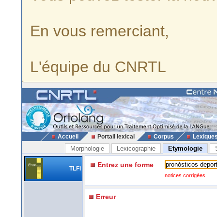
En vous remerciant,
L'équipe du CNRTL
Accueil
Portail lexical
Corpus
Lexique
Morphologie
Lexicographie
Etymologie
Entrez une forme
TLFi
notices corrigées
Erreur