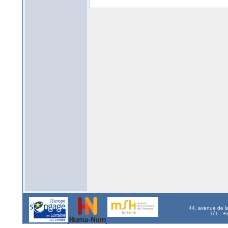
44, avenue de l
Tél. : 