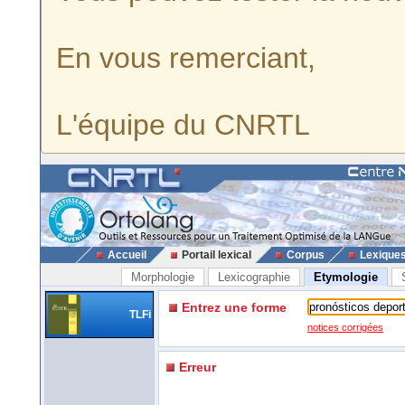
En vous remerciant,
L'équipe du CNRTL
Accueil
Portail lexical
Corpus
Lexique
Morphologie
Lexicographie
Etymologie
Entrez une forme
TLFi
notices corrigées
Erreur