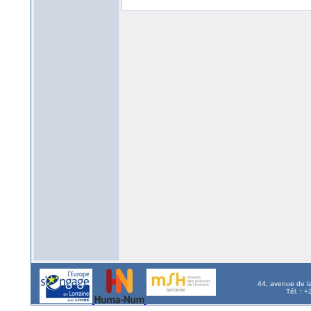
44, avenue de l
Tél. : 