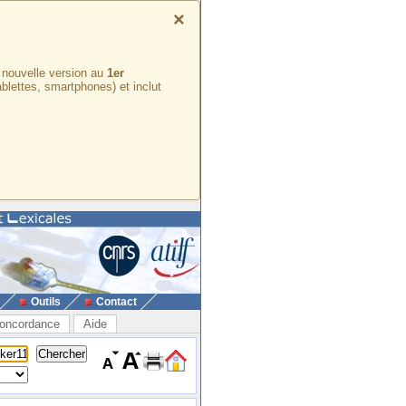
×
e nouvelle version au
1er
ablettes, smartphones) et inclut
Outils
Contact
oncordance
Aide