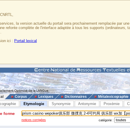
u CNRTL,
services, la version actuelle du portail sera prochainement remplacée par un
 une refonte complète de l'interface adaptée à tous les supports (ordinateurs, t
.
ion ici :
Portail lexical
cal
Corpus
Lexiques
Dictionnaires
Métalexicographie
cographie
Etymologie
Synonymie
Antonymie
Proxémie
C
ne forme
notices corrigées
catégorie :