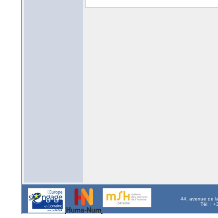
44, avenue de l
Tél. : 