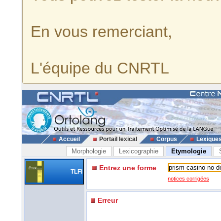
En vous remerciant,
L'équipe du CNRTL
Accueil
Portail lexical
Corpus
Lexique
Morphologie
Lexicographie
Etymologie
Entrez une forme
TLFi
notices corrigées
Erreur