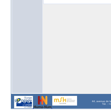
44, avenue de l
Tél. : 