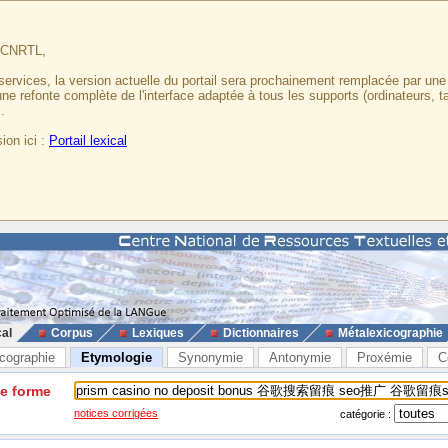
u CNRTL,
services, la version actuelle du portail sera prochainement remplacée par un
 une refonte complète de l'interface adaptée à tous les supports (ordinateurs, t
.
ion ici :
Portail lexical
cal
Corpus
Lexiques
Dictionnaires
Métalexicographie
cographie
Etymologie
Synonymie
Antonymie
Proxémie
C
ne forme
notices corrigées
catégorie :