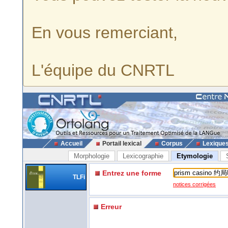
En vous remerciant,
L'équipe du CNRTL
Accueil
Portail lexical
Corpus
Lexique
Morphologie
Lexicographie
Etymologie
Entrez une forme
TLFi
notices corrigées
Erreur