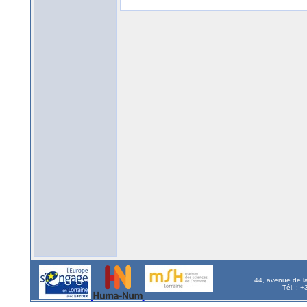
44, avenue de l
Tél. : 