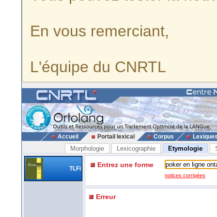
En vous remerciant,
L'équipe du CNRTL
Accueil
Portail lexical
Corpus
Lexique
Morphologie
Lexicographie
Etymologie
Entrez une forme
TLFi
notices corrigées
Erreur