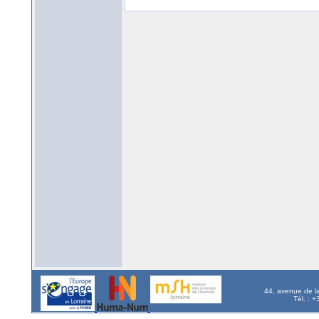
44, avenue de l
Tél. : 