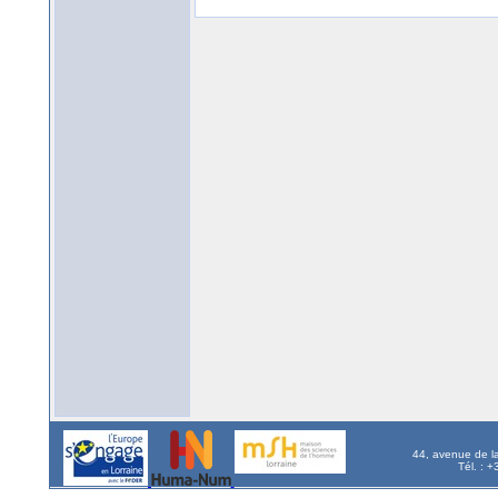
44, avenue de l
Tél. : 