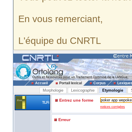
En vous remerciant,
L'équipe du CNRTL
Accueil
Portail lexical
Corpus
Lexique
Morphologie
Lexicographie
Etymologie
Entrez une forme
TLFi
notices corrigées
Erreur