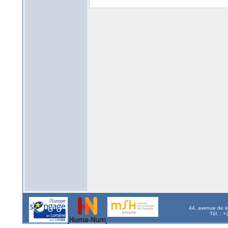
44, avenue de l
Tél. : 