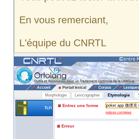
En vous remerciant,
L'équipe du CNRTL
Accueil
Portail lexical
Corpus
Lexique
Morphologie
Lexicographie
Etymologie
Entrez une forme
TLFi
notices corrigées
Erreur