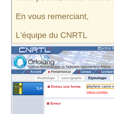
En vous remerciant,
L'équipe du CNRTL
Accueil
Portail lexical
Corpus
Lexique
Morphologie
Lexicographie
Etymologie
Entrez une forme
TLFi
notices corrigées
Erreur