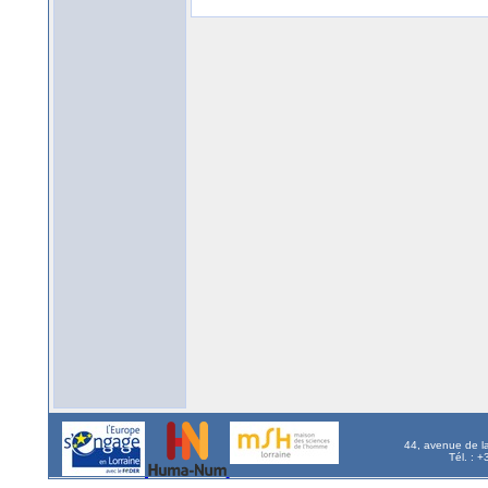
44, avenue de l
Tél. : 