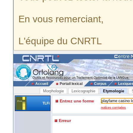
En vous remerciant,
L'équipe du CNRTL
Accueil
Portail lexical
Corpus
Lexique
Morphologie
Lexicographie
Etymologie
Entrez une forme
TLFi
notices corrigées
Erreur