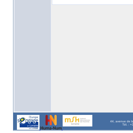
44, avenue de l
Tél. : 