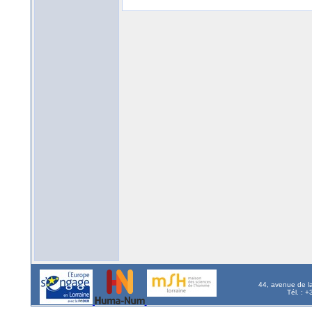
44, avenue de l
Tél. : 