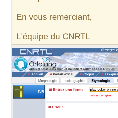
En vous remerciant,
L'équipe du CNRTL
Accueil
Portail lexical
Corpus
Lexique
Morphologie
Lexicographie
Etymologie
Entrez une forme
TLFi
notices corrigées
Erreur