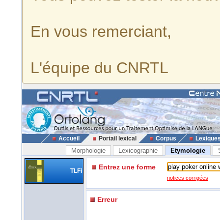
En vous remerciant,
L'équipe du CNRTL
Accueil
Portail lexical
Corpus
Lexique
Morphologie
Lexicographie
Etymologie
Entrez une forme
TLFi
notices corrigées
Erreur