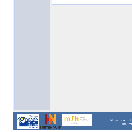
44, avenue de l
Tél. : 