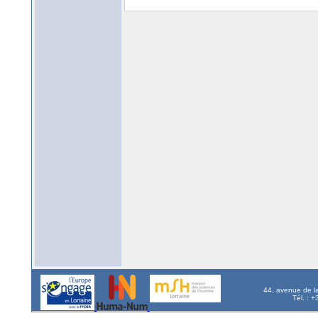
44, avenue de l
Tél. : 