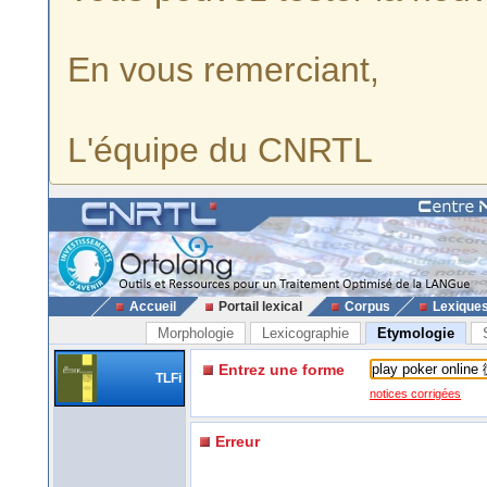
En vous remerciant,
L'équipe du CNRTL
Accueil
Portail lexical
Corpus
Lexique
Morphologie
Lexicographie
Etymologie
Entrez une forme
TLFi
notices corrigées
Erreur