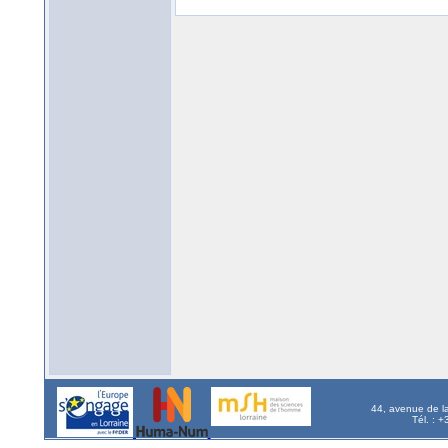
44, avenue de l
Tél. : 