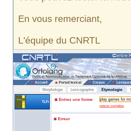
En vous remerciant,
L'équipe du CNRTL
Accueil
Portail lexical
Corpus
Lexique
Morphologie
Lexicographie
Etymologie
Entrez une forme
TLFi
notices corrigées
Erreur