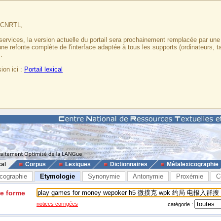
u CNRTL,
services, la version actuelle du portail sera prochainement remplacée par un
 une refonte complète de l'interface adaptée à tous les supports (ordinateurs, t
.
ion ici :
Portail lexical
cal
Corpus
Lexiques
Dictionnaires
Métalexicographie
cographie
Etymologie
Synonymie
Antonymie
Proxémie
C
ne forme
notices corrigées
catégorie :