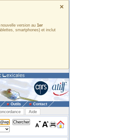
×
e nouvelle version au
1er
ablettes, smartphones) et inclut
Outils
Contact
oncordance
Aide