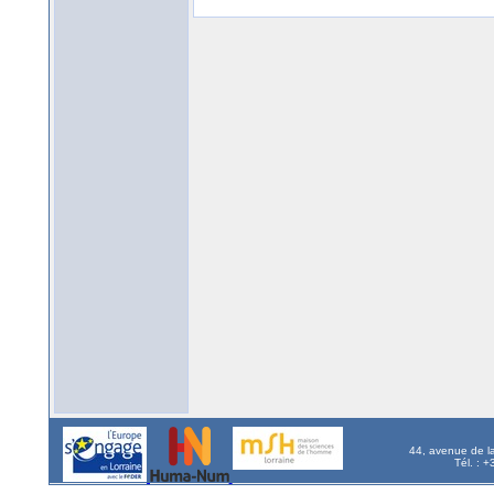
44, avenue de l
Tél. : 