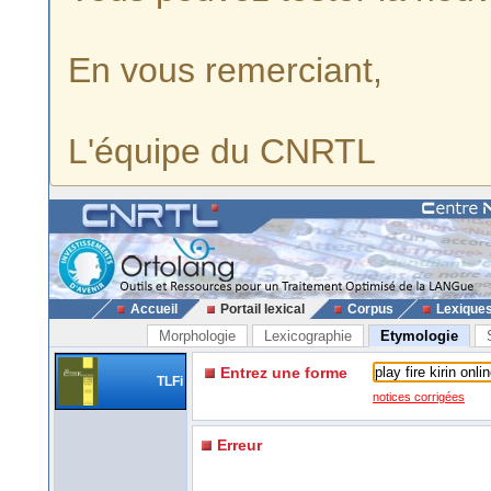
En vous remerciant,
L'équipe du CNRTL
Accueil
Portail lexical
Corpus
Lexique
Morphologie
Lexicographie
Etymologie
Entrez une forme
TLFi
notices corrigées
Erreur