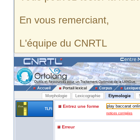
En vous remerciant,
L'équipe du CNRTL
Accueil
Portail lexical
Corpus
Lexique
Morphologie
Lexicographie
Etymologie
Entrez une forme
TLFi
notices corrigées
Erreur