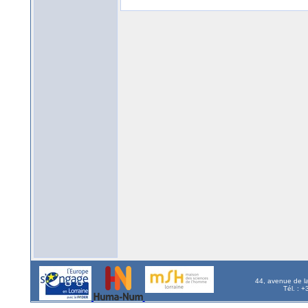
44, avenue de l
Tél. : 