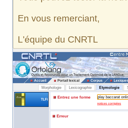
En vous remerciant,
L'équipe du CNRTL
Accueil
Portail lexical
Corpus
Lexique
Morphologie
Lexicographie
Etymologie
Entrez une forme
TLFi
notices corrigées
Erreur