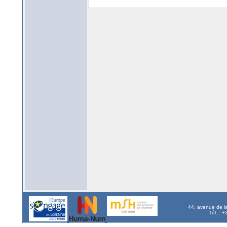
44, avenue de l
Tél. : 