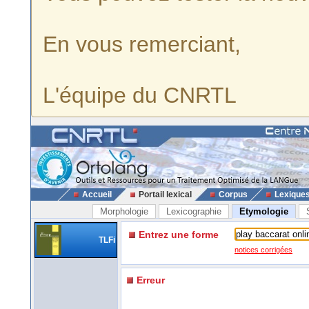
En vous remerciant,
L'équipe du CNRTL
Accueil
Portail lexical
Corpus
Lexique
Morphologie
Lexicographie
Etymologie
Entrez une forme
TLFi
notices corrigées
Erreur