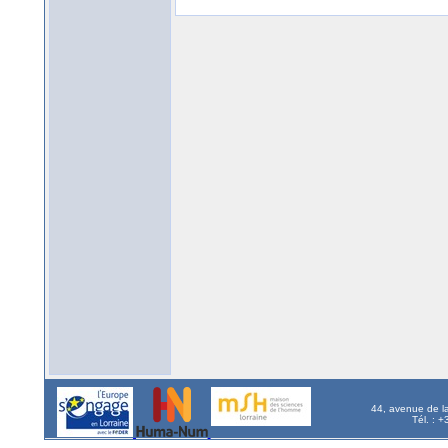
44, avenue de l
Tél. : 