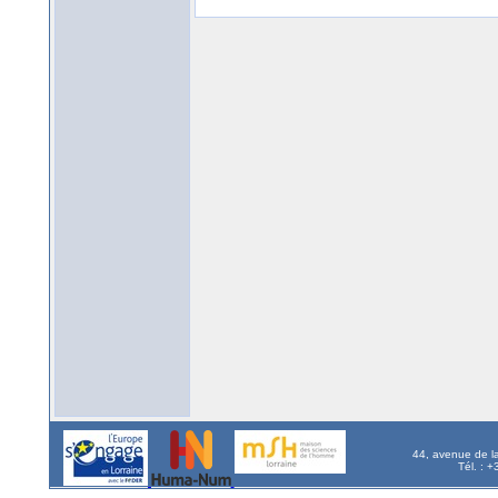
44, avenue de l
Tél. : 