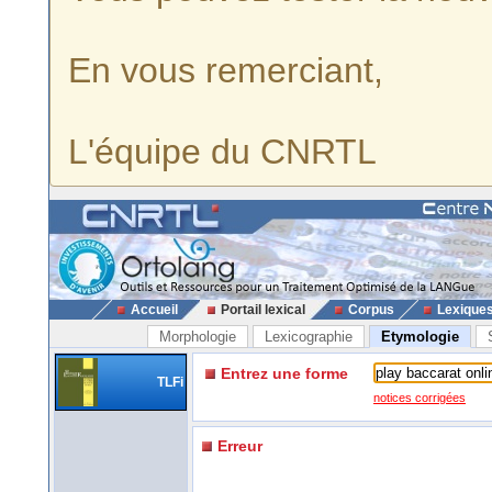
En vous remerciant,
L'équipe du CNRTL
Accueil
Portail lexical
Corpus
Lexique
Morphologie
Lexicographie
Etymologie
Entrez une forme
TLFi
notices corrigées
Erreur