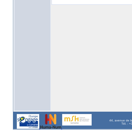
44, avenue de l
Tél. : 