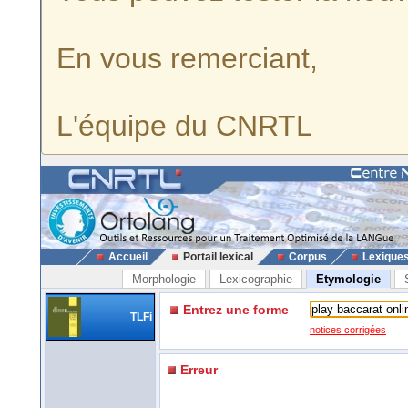
En vous remerciant,
L'équipe du CNRTL
Accueil
Portail lexical
Corpus
Lexique
Morphologie
Lexicographie
Etymologie
Entrez une forme
TLFi
notices corrigées
Erreur