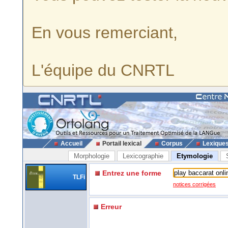
En vous remerciant,
L'équipe du CNRTL
Accueil
Portail lexical
Corpus
Lexique
Morphologie
Lexicographie
Etymologie
Entrez une forme
TLFi
notices corrigées
Erreur