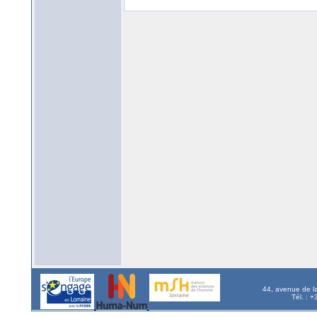
44, avenue de l
Tél. : 