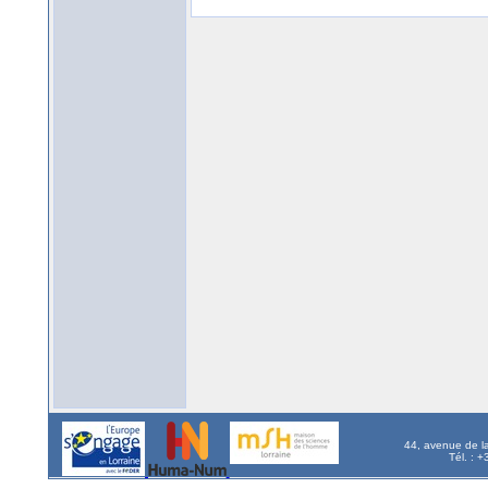
44, avenue de l
Tél. : 