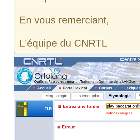
En vous remerciant,
L'équipe du CNRTL
Accueil
Portail lexical
Corpus
Lexique
Morphologie
Lexicographie
Etymologie
Entrez une forme
TLFi
notices corrigées
Erreur