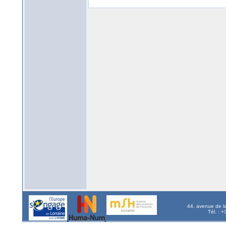
44, avenue de l
Tél. : 