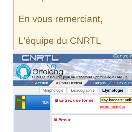
En vous remerciant,
L'équipe du CNRTL
Accueil
Portail lexical
Corpus
Lexique
Morphologie
Lexicographie
Etymologie
Entrez une forme
TLFi
notices corrigées
Erreur