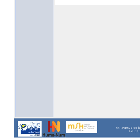
44, avenue de l
Tél. : 