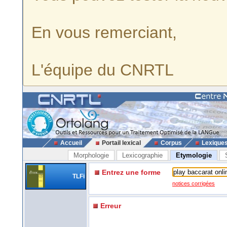
En vous remerciant,
L'équipe du CNRTL
Accueil
Portail lexical
Corpus
Lexique
Morphologie
Lexicographie
Etymologie
Entrez une forme
TLFi
notices corrigées
Erreur